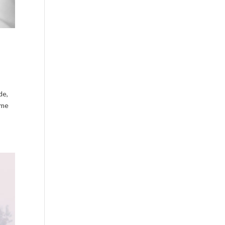
de,
mme