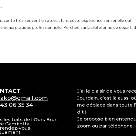
s
 raconte très souvent en atelier, tant cette expérience sensorielle eut
ie et ma pratique professionnelle. Perchée sur la plateforme de départ, 
NTACT
J’ai le plaisir de vous re
zako@gmail.com
Jourdain, c’est là aussi 
43 06 35 34
me déplace dans toute l’O
dit !
Je propose bien entend
s les toits de l’Ours Brun
ce Gambetta
zoom ou par téléphone.
 rendez-vous
quement