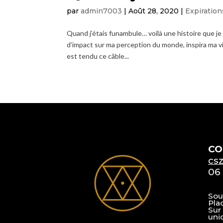
par
admin7003
|
Août 28, 2020
|
Expiration
Quand j’étais funambule… voilà une histoire que je
d’impact sur ma perception du monde, inspira ma v
est tendu ce câble...
CO
cs
06 
Sou
Pla
Sur
uni